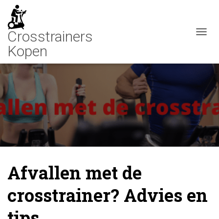
N
A
V
I
G
A
T
I
E
W
I
S
S
E
Afvallen met de
L
E
crosstrainer? Advies en
N
tips