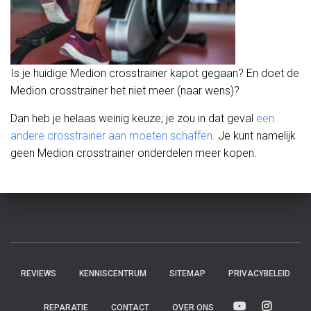
Is je huidige Medion crosstrainer kapot gegaan? En doet de
Medion crosstrainer het niet meer (naar wens)?
Dan heb je helaas weinig keuze; je zou in dat geval
een
andere crosstrainer aan moeten schaffen
. Je kunt namelijk
geen Medion crosstrainer onderdelen meer kopen.
REVIEWS
KENNISCENTRUM
SITEMAP
PRIVACYBELEID
REPARATIE
CONTACT
OVER ONS