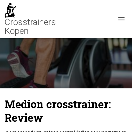
N
A
V
I
G
A
T
I
E
W
I
S
S
E
Medion crosstrainer:
L
E
Review
N