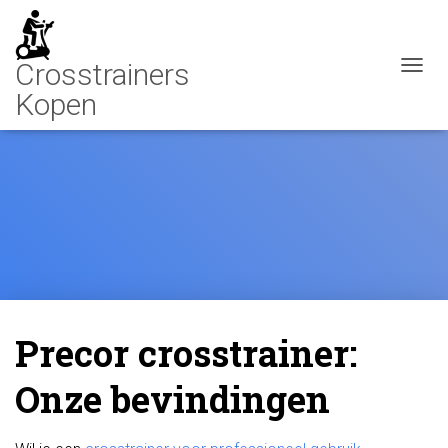
N
A
V
I
G
A
T
I
E
W
I
S
S
E
Precor crosstrainer:
L
E
Onze bevindingen
N