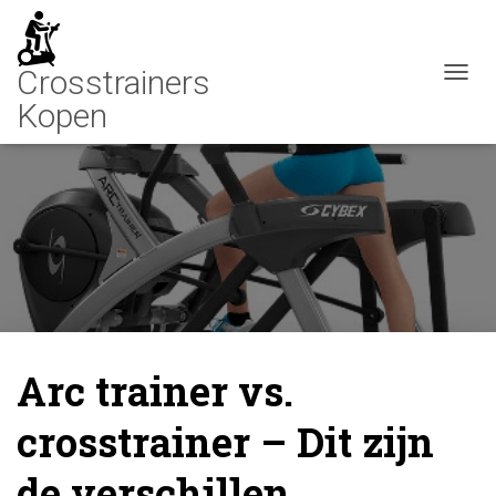
N
A
V
I
G
A
T
I
E
W
I
S
S
E
Arc trainer vs.
L
E
crosstrainer – Dit zijn
N
de verschillen