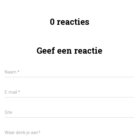
0 reacties
Geef een reactie
Naam
*
E-mail
*
Site
Waar denk je aan?