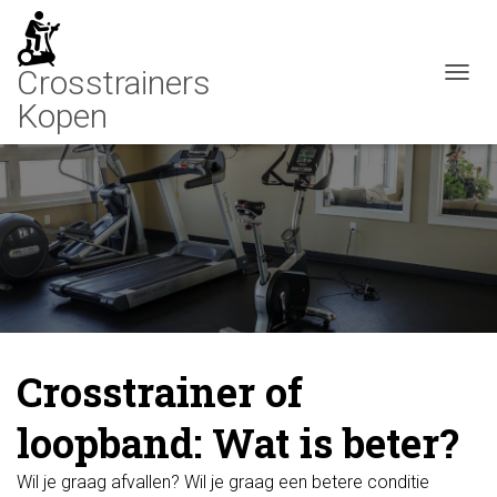
N
A
V
I
G
A
T
I
E
W
I
S
S
E
Crosstrainer of
L
E
loopband: Wat is beter?
N
Wil je graag afvallen? Wil je graag een betere conditie